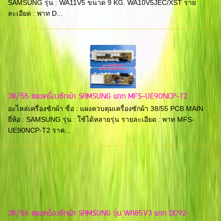
SAMSUNG รุ่น : WA11V5 ขนาด 9 KG. WA10V5JEC/XST ราย
ละเอียด : พาท D...
38/55 แผงเครื่องซักผ้า SAMSUNG พาท MFS-UE90NCP-T2
อะไหล่เครื่องซักผ้า ชื่อ : แผงควบคุมเครื่องซักผ้า 38/55 PCB MAIN
ยี่ห้อ : SAMSUNG รุ่น : ใช้ได้หลายรุ่น รายละเอียด : พาท MFS-
UE90NCP-T2 ราค...
38/56 แผงเครื่องซักผ้า SAMSUNG รุ่น WA85V3 พาท DC92-