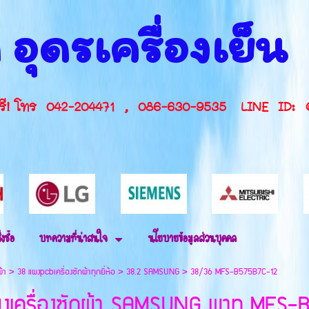
 อุดรเครื่องเย็
กษาฟรี! โทร 042-204471 , 086-630-9535 L
่งซื้อ
บทความที่น่าสนใจ
นโยบายข้อมูลส่วนบุคคล
ผ้า
>
38 แผงpcbเครื่องซักผ้าทุกยี่ห้อ
>
38.2 SAMSUNG
>
38/36 MFS-B575B7C-12
เครื่องซักผ้า SAMSUNG พาท MFS-B575