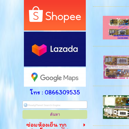
โทร : 0866309535
ซ่อมห้องเย็น ทุก