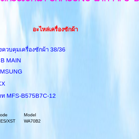
อะไหล่เครื่องซักผ้า
คุมเครื่องซักผ้า 38/36
AIN
AMSUNG
XX
 พาท MFS-B575B7C-12
Code
Model
ES/XST
WA70B2