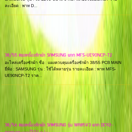
ละเอียด : พาท D...
38/55 แผงเครื่องซักผ้า SAMSUNG พาท MFS-UE90NCP-T2
อะไหล่เครื่องซักผ้า ชื่อ : แผงควบคุมเครื่องซักผ้า 38/55 PCB MAIN
ยี่ห้อ : SAMSUNG รุ่น : ใช้ได้หลายรุ่น รายละเอียด : พาท MFS-
UE90NCP-T2 ราค...
38/56 แผงเครื่องซักผ้า SAMSUNG รุ่น WA85V3 พาท DC92-