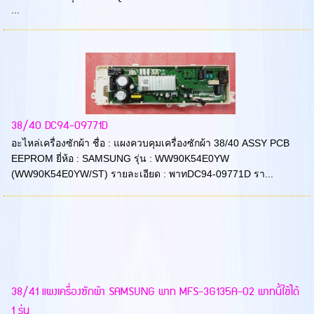
...
38/40 DC94-09771D
อะไหล่เครื่องซักผ้า ชื่อ : แผงควบคุมเครื่องซักผ้า 38/40 ASSY PCB
EEPROM ยี่ห้อ : SAMSUNG รุ่น : WW90K54E0YW
(WW90K54E0YW/ST) รายละเอียด : พาทDC94-09771D รา...
38/41 แผงเครื่องซักผ้า SAMSUNG พาท MFS-3G135A-02 พาทนี้ใช้ได้
1 รุ่น