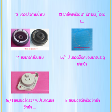
12 ชุดวาล์วถ่ายน้ำทิ้ง
13 ขาโช๊คเครื่องฝาหน้าและหูหิ้วถัง
เ...
14 ซิลยางถังปั่นแห้ง
15/1 เส้นลวดล็อคขอบยางประตู
ฝาหน้า
16/1 เซนเซอร์ตรวจจับปริมาณผง
17 โซลินอยด์เครื่องซักผ้า
ซักผ้า ...