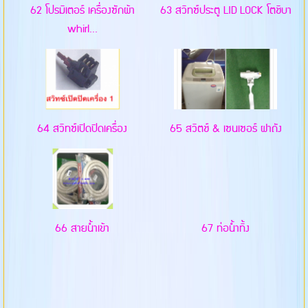
62 โปรมิเตอร์ เครื่องซักผ้า
63 สวิทซ์ประตู LID LOCK โตชิบา
whirl...
64 สวิทซ์เปิดปิดเครื่อง
65 สวิตช์ & เซนเซอร์ ฝาถัง
66 สายน้ำเข้า
67 ท่อน้ำทิ้ง