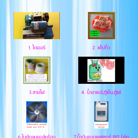
1. ไดเออร์
2. แค็ปทิ้ว
3.สายไฟ
4. น้ำยาแอร์,ตู้เย็น,ตู้แช่
6.ใบพัดลมคอล์ยร้อน
7.น้ำมันคอมเพสเซอร์ R12 (เลิก