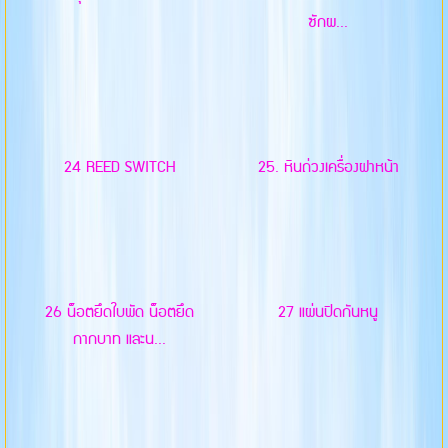
ซักผ...
24 REED SWITCH
25. หินถ่วงเครื่องฝาหน้า
26 น็อตยึดใบพัด น็อตยึด
27 แผ่นปิดกันหนู
กากบาท และน...