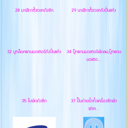
28 นาฬิกาตั้งเวลาถังซัก
29 นาฬิกาตั้งเวลาถังปั่นแห้ง
32 บูทล็อคแกนมอเตอร์ถังปั่นแห้ง
34 บู๊ทแกนมอเตอร์พัดลม,บู๊ทแกน
มอเตอ...
35 ใบพัดถังซัก
37 ปั๊มถ่ายน้ำทิ้งเครื่องซักผ้า
ฝาห...