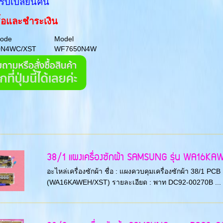
่รับเปลี่ยนคืน
ื้อและชำระเงิน
Code
Model
0N4WC/XST
WF7650N4W
38/1 แผงเครื่องซักผ้า SAMSUNG รุ่น WA16KAWEH
อะไหล่เครื่องซักผ้า ชื่อ : แผงควบคุมเครื่องซักผ้า 38/1 P
(WA16KAWEH/XST) รายละเอียด : พาท DC92-00270B ...