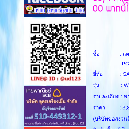
00 พาทนี้ใช
ชื่อ : แผงควบ
PCB M
ยี่ห้อ : S
รุ่น : WF
รายละเอียด : 
ราคา : 3,800 
(บริษัทขอสงวนส