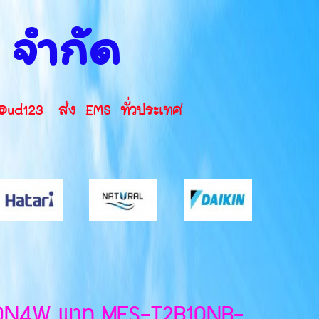
น จำกัด
INE ID: @ud123 ส่ง EMS ทั่วประเทศ
7650N4W พาท MFS-T2B10NB-