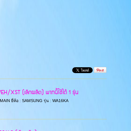
/XST (เลิกผลิต) พาทนี้ใช้ได้ 1 รุ่น
CB MAIN ยี่ห้อ : SAMSUNG รุ่น : WA16KA