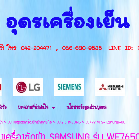
 อุดรเครื่องเย็
กษาฟรี! โทร 042-204471 , 086-630-9535 L
่งซื้อ
บทความที่น่าสนใจ
นโยบายข้อมูลส่วนบุคคล
ผ้า
>
38 แผงpcbเครื่องซักผ้าทุกยี่ห้อ
>
38.2 SAMSUNG
>
38/79 MFS-T2B10NB-00
งเครื่องซักผ้า SAMSUNG รุ่น WF