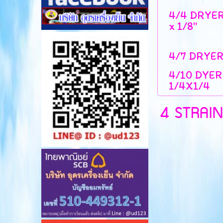
4/4 DRYER ต
x 1/8''
4/7 DRYER ต
4/10 DYER 
1/4X1/4
4 STRAIN