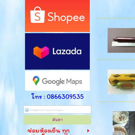
โทร : 0866309535
ซ่อมห้องเย็น ทุก