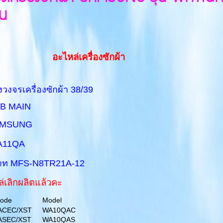
่น
อะไหล่เครื่องซักผ้า
รเครื่องซักผ้า 38/39
AIN
AMSUNG
11QA
 พาท MFS-N8TR21A-12
ผลิตแล้วคะ
Code
Model
ACEC/XST
WA10QAC
ASEC/XST
WA10QAS