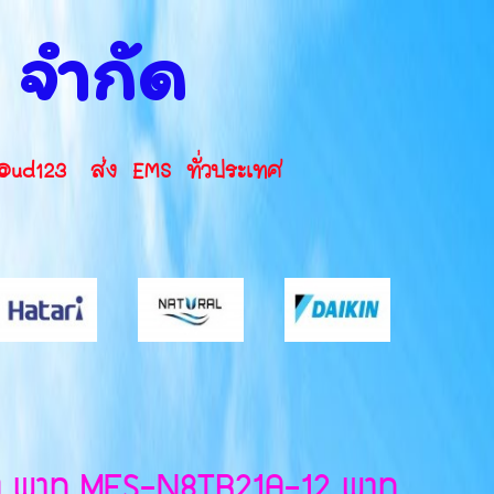
น จำกัด
INE ID: @ud123 ส่ง EMS ทั่วประเทศ
1QA พาท MFS-N8TR21A-12 พาท