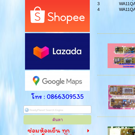
3
WA11Q
4
WA11QA
โทร : 0866309535
ซ่อมห้องเย็น ทุก