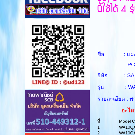
นี้ใช้ได้ 4 รุ
ชื่อ : แผงวงจ
PCB M
ยี่ห้อ : S
รุ่น : WA
รายละเอียด :
อะไหล่เลิก
ที่
Model 
1
WA10Q
2
WA10Q