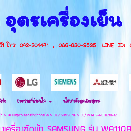
 อุดรเครื่องเย็
กษาฟรี! โทร 042-204471 , 086-630-9535 L
่งซื้อ
บทความที่น่าสนใจ
นโยบายข้อมูลส่วนบุคคล
ผ้า
>
38 แผงpcbเครื่องซักผ้าทุกยี่ห้อ
>
38.2 SAMSUNG
>
38/39 MFS-N8TR21A-12
งเครื่องซักผ้า SAMSUNG รุ่น WA1