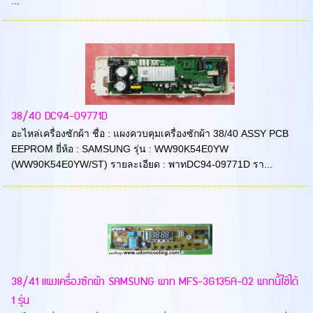
...
38/40 DC94-09771D
อะไหล่เครื่องซักผ้า ชื่อ : แผงควบคุมเครื่องซักผ้า 38/40 ASSY PCB
EEPROM ยี่ห้อ : SAMSUNG รุ่น : WW90K54E0YW
(WW90K54E0YW/ST) รายละเอียด : พาทDC94-09771D รา...
38/41 แผงเครื่องซักผ้า SAMSUNG พาท MFS-3G135A-02 พาทนี้ใช้ได้
1 รุ่น