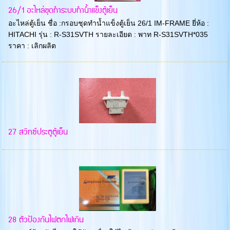
26/1 อะไหล่ชุดทำระบบทำน้ำแข็งตู้เย็น
อะไหล่ตู้เย็น ชื่อ :กรอบชุดทำน้ำแข็งตู้เย็น 26/1 IM-FRAME ยี่ห้อ :
HITACHI รุ่น : R-S31SVTH รายละเอียด : พาท R-S31SVTH*035
ราคา : เลิกผลิต
27 สวิทซ์ประตูตู้เย็น
28 ตัวป้องกันไฟตกไฟเกิน