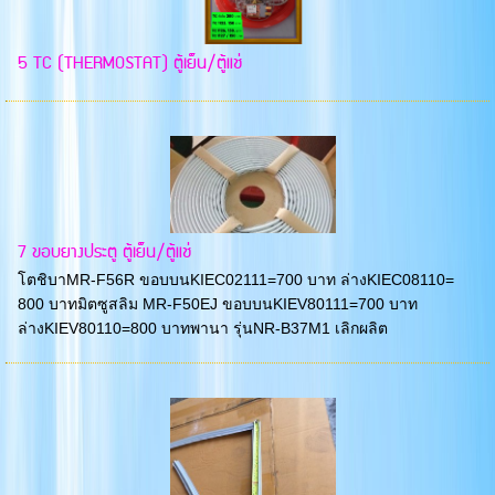
5 TC (THERMOSTAT) ตู้เย็น/ตู้แช่
7 ขอบยางประตู ตู้เย็น/ตู้แช่
โตชิบาMR-F56R ขอบบนKIEC02111=700 บาท ล่างKIEC08110=
800 บาทมิตซูสลิม MR-F50EJ ขอบบนKIEV80111=700 บาท
ล่างKIEV80110=800 บาทพานา รุ่นNR-B37M1 เลิกผลิต