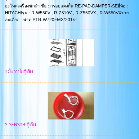
อะไหล่เครื่องซักผ้า ชื่อ : กรอบแผงกั้น RE-PAD-DAMPER-SEยี่ห้อ :
HITACHIรุ่น : R-W550V , R-Z510V , R-Z550VX , R-W550VXราย
ละเอียด : พาท PTR-W720FMX*201รา...
1 ชั้นวางในตู้เย็น
2 SENSOR ตู้เย็น