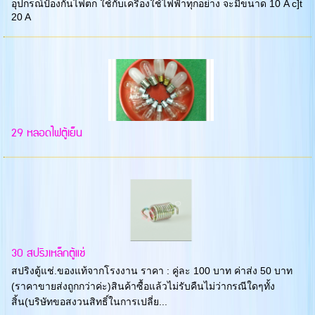
อุปกรณ์ป้องกันไฟตก ใช้กับเครื่องใช้ไฟฟ้าทุกอย่าง จะมีขนาด 10 A c]t
20 A
29 หลอดไฟตู้เย็น
30 สปริงเหล็กตู้แช่
สปริงตู้แช่.ของแท้จากโรงงาน ราคา : คู่ละ 100 บาท ค่าส่ง 50 บาท
(ราคาขายส่งถูกกว่าค่ะ)สินค้าซื้อแล้วไม่รับคืนไม่ว่ากรณีใดๆทั้ง
สิ้น(บริษัทขอสงวนสิทธิ์ในการเปลี่ย...