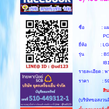
ชื่อ : แผง
PCB AS
ยี่ห้อ : LG
รุ่น :
BS
IB
รายละเอียด :
ราคา : 590 
สิน
(บริษัทขอสงวนส