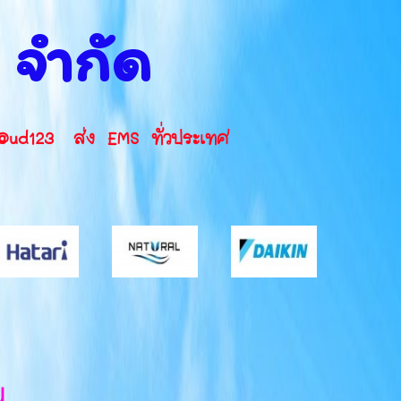
น จำกัด
INE ID: @ud123 ส่ง EMS ทั่วประเทศ
น