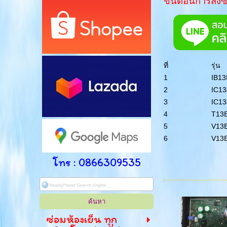
ขั้นตอนการสั่งซ
ที่
รุ่น
1
IB1
2
IC13
3
IC13
4
T13
5
V13
6
V13
โทร : 0866309535
ซ่อมห้องเย็น ทุก