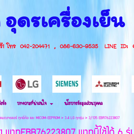
 อุดรเครื่องเย็
กษาฟรี! โทร 042-204471 , 086-630-9535 L
่งซื้อ
บทความที่น่าสนใจ
นโยบายข้อมูลส่วนบุคคล
แผงวงจรแอร์ ทุกยี่ห้อ และ MICOM-EEPROM
>
3.4 LG ทุกรุ่น
>
3/135 EBR76223807
 พาทEBR76223807 พาทนี้ใช้ได้ 6 รุ่