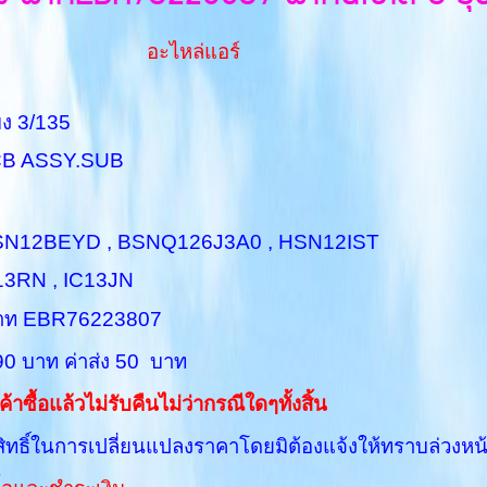
อะไหล่แอร์
 3/135
SY.SUB
N12BEYD , BSNQ126J3A0 , HSN12IST
13RN , IC13JN
 พาท EBR76223807
บาท ค่าส่ง 50 บาท
ค้าซื้อแล้วไม่รับคืนไม่ว่ากรณีใดๆทั้งสิ้น
ิทธิ์ในการเปลี่ยนแปลงราคาโดยมิต้องแจ้งให้ทราบล่วงหน้