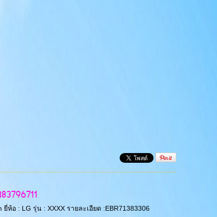
R83796711
 ยี่ห้อ : LG รุ่น : XXXX รายละเอียด :EBR71383306