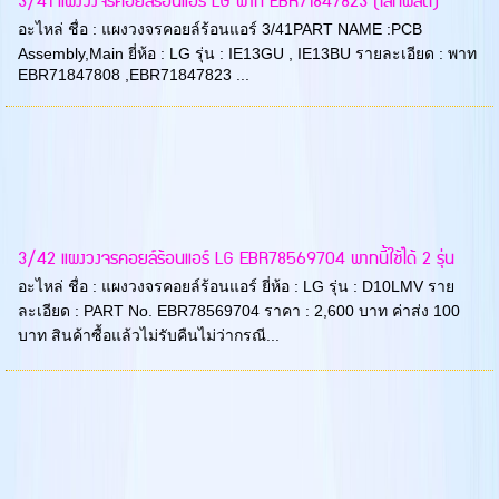
3/41 แผงวงจรคอยล์ร้อนแอร์ LG พาท EBR71847823 (เลิกผลิต)
อะไหล่ ชื่อ : แผงวงจรคอยล์ร้อนแอร์ 3/41PART NAME :PCB
Assembly,Main ยี่ห้อ : LG รุ่น : IE13GU , IE13BU รายละเอียด : พาท
EBR71847808 ,EBR71847823 ...
3/42 แผงวงจรคอยล์ร้อนแอร์ LG EBR78569704 พาทนี้ใช้ได้ 2 รุ่น
อะไหล่ ชื่อ : แผงวงจรคอยล์ร้อนแอร์ ยี่ห้อ : LG รุ่น : D10LMV ราย
ละเอียด : PART No. EBR78569704 ราคา : 2,600 บาท ค่าส่ง 100
บาท สินค้าซื้อแล้วไม่รับคืนไม่ว่ากรณี...