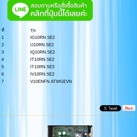
ที่
รุ่น
1
IG10RN.SE2
2
IJ10RN.SE2
3
IQ10RN.SE2
4
IT10RN.SE2
5
IT10RN.SE3
6
IV10RN.SE2
7
V10ENFN.ATWGEVN