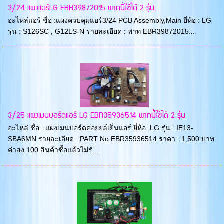
3/24 แผงแอร์LG EBR39872015 พาทนี้ใช้ได้ 2 รุ่น
อะไหล่แอร์ ชื่อ :แผงควบคุมแอร์3/24 PCB Assembly,Main ยี่ห้อ : LG
รุ่น : S126SC , G12LS-N รายละเอียด : พาท EBR39872015...
3/25 แผงเมนบอร์ดแอร์ LG EBR35936514 พาทนี้ใช้ได้ 2 รุ่น
อะไหล่ ชื่อ : แผงเมนบอร์ดคอยยล์เย็นแอร์ ยี่ห้อ :LG รุ่น : IE13-
SBA6MN รายละเอียด : PART No.EBR35936514 ราคา : 1,500 บาท
ค่าส่ง 100 สินค้าซื้อแล้วไม่รั...