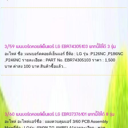
3/59 เมนบอร์ดคอยล์เย็นแอร์ LG EBR74305103 พาทนี้ใช้ได้ 3 รุ่น
อะไหล่ ชื่อ :เมนบอร์ดคอยล์เย็นแอร์ ยี่ห้อ : LG รุ่น :P126NC ,P186NC
,P246NC รายละเอียด : PART No. EBR74305103 ราคา : 1,500
บาท ค่าสง 100 บาท สินค้าซื้อแล้ว...
3/60 เมนบอร์ดคอยล์เย็นแอร์ LG EBR37376101 พาทนี้ใช้ได้ 8 รุ่น
อะไหล่ อะไหล่แอร์ชื่อ : แผงควบคุมแอร์ 3/60 PCB Assembly
Mainยี่ห้อ : LGรุ่น :SN09LTG.AMBFLA1รายละเอียด : พาท