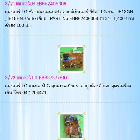
3/21 แผงแอร์LG EBR62406308
แผงแอร์ LG ชื่อ :แผงเมนบอร์ดคอยล์เย็นแอร์ ยี่ห้อ : LG รุ่น : IE13GN
, IE18HN รายละเอียด : PART No.EBR62406308 ราคา : 1,400 บาท
ค่าสง 100 บ...
3/22 แผงแอร์ LG EBR373776101
แผงแอร์ LG แผงแอร์LG คุณภาพเยี่ยมราคาถูกต้องที่ บจก อุดรเครื่อง
เย็น โทร 042-204471