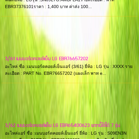
EBR37376101ราคา : 1,400 บาท ค่าส่ง 100...
3/61 เมนบอร์ดคอยล์เย็น LG EBR76657202
อะไหล่ ชื่อ :เมนบอร์ดคอยล์เย็นแอร์ (3/61) ยี่ห้อ : LG รุ่น : XXXX ราย
ละเอียด : PART No. EBR76657202 (แผงเล็ก พาท e...
3/62 เมนบอร์ดคอยล์เย็น LG EBR65400623 พาทนี้ใช้ได้ 7 รุ่น
อะไหล่แอร์ ชื่อ :เมนบอร์ดคอยล์เย็นแอร์ ยี่ห้อ : LG รุ่น : S09EN3N