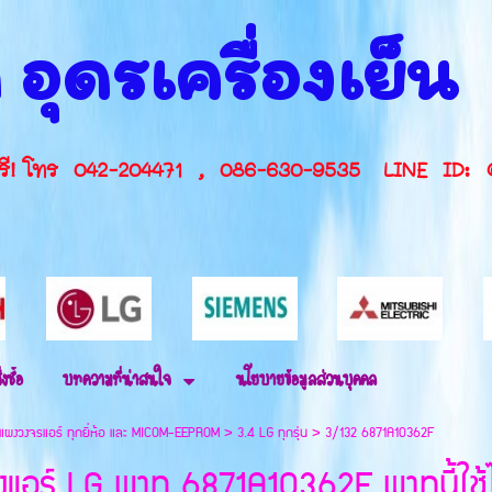
 อุดรเครื่องเย็
กษาฟรี! โทร 042-204471 , 086-630-9535 L
่งซื้อ
บทความที่น่าสนใจ
นโยบายข้อมูลส่วนบุคคล
แผงวงจรแอร์ ทุกยี่ห้อ และ MICOM-EEPROM
>
3.4 LG ทุกรุ่น
>
3/132 6871A10362F
แอร์ LG พาท 6871A10362F พาทนี้ใช้ได้