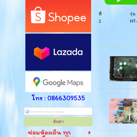
ที่
รุ่น
1
HT
โทร : 0866309535
ซ่อมห้องเย็น ทุก