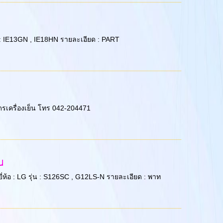
่น : IE13GN , IE18HN รายละเอียด : PART
ดรเครื่องเย็น โทร 042-204471
น
ี่ห้อ : LG รุ่น : S126SC , G12LS-N รายละเอียด : พาท