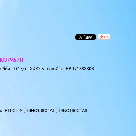
R83796711
 ยี่ห้อ : LG รุ่น : XXXX รายละเอียด :EBR71383306
 LG รุ่น :F18CE-N ,HSNC186C4A1 ,HSNC186C4A8