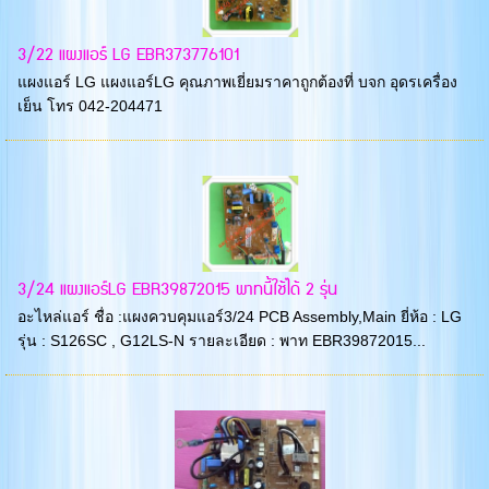
3/22 แผงแอร์ LG EBR373776101
แผงแอร์ LG แผงแอร์LG คุณภาพเยี่ยมราคาถูกต้องที่ บจก อุดรเครื่อง
เย็น โทร 042-204471
3/24 แผงแอร์LG EBR39872015 พาทนี้ใช้ได้ 2 รุ่น
อะไหล่แอร์ ชื่อ :แผงควบคุมแอร์3/24 PCB Assembly,Main ยี่ห้อ : LG
รุ่น : S126SC , G12LS-N รายละเอียด : พาท EBR39872015...