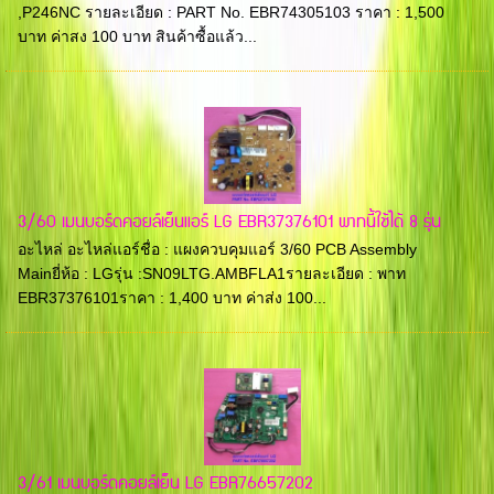
,P246NC รายละเอียด : PART No. EBR74305103 ราคา : 1,500
บาท ค่าสง 100 บาท สินค้าซื้อแล้ว...
3/60 เมนบอร์ดคอยล์เย็นแอร์ LG EBR37376101 พาทนี้ใช้ได้ 8 รุ่น
อะไหล่ อะไหล่แอร์ชื่อ : แผงควบคุมแอร์ 3/60 PCB Assembly
Mainยี่ห้อ : LGรุ่น :SN09LTG.AMBFLA1รายละเอียด : พาท
EBR37376101ราคา : 1,400 บาท ค่าส่ง 100...
3/61 เมนบอร์ดคอยล์เย็น LG EBR76657202