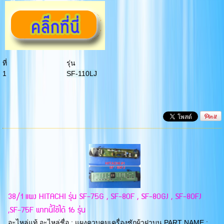
ที่
รุ่น
1
SF-110LJ
38/1 แผง HITACHI รุ่น SF-75G , SF-80F , SF-80GJ , SF-80FJ
,SF-75F พาทนี้ใช้ได้ 16 รุ่น
อะไหล่แท้ อะไหล่ชื่อ : แผงควบคุมเครื่องซักผ้าฝาบน PART NAME :