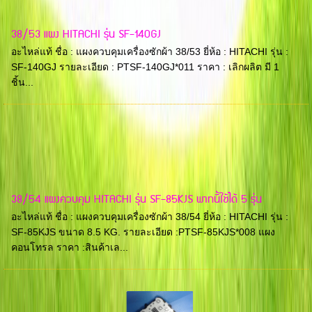
38/53 แผง HITACHI รุ่น SF-140GJ
อะไหล่แท้ ชื่อ : แผงควบคุมเครื่องซักผ้า 38/53 ยี่ห้อ : HITACHI รุ่น :
SF-140GJ รายละเอียด : PTSF-140GJ*011 ราคา : เลิกผลิต มี 1
ชิ้น...
38/54 แผงควบคุม HITACHI รุ่น SF-85KJS พาทนี้ใช้ได้ 5 รุ่น
อะไหล่แท้ ชื่อ : แผงควบคุมเครื่องซักผ้า 38/54 ยี่ห้อ : HITACHI รุ่น :
SF-85KJS ขนาด 8.5 KG. รายละเอียด :PTSF-85KJS*008 แผง
คอนโทรล ราคา :สินค้าเล...