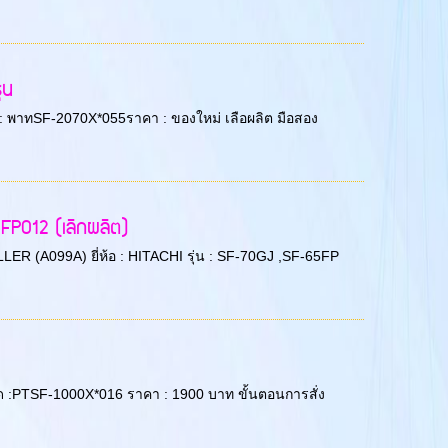
ุน
ยด : พาทSF-2070X*055ราคา : ของใหม่ เลือผลิต มือสอง
FP012 (เลิกผลิต)
OLLER (A099A) ยี่ห้อ : HITACHI รุ่น : SF-70GJ ,SF-65FP
อียด :PTSF-1000X*016 ราคา : 1900 บาท ขั้นตอนการสั่ง