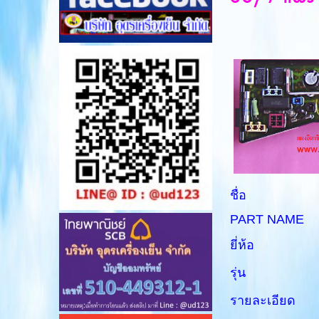
ชื่อ : แผงค
PART NAME :
ยี่ห้อ : 
รุ่น
รายละเอียด 