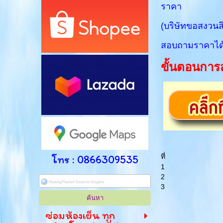
ราคา : 1,80
(บริษัทขอสงวนส
สอบถามราคาได้ท
ขั้นตอนการส
ที่
โทร : 0866309535
1
2
3
ซ่อมห้องเย็น ทุก