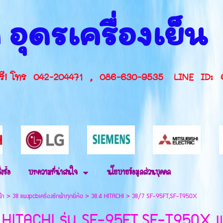
 อุดรเครื่องเย็
กษาฟรี! โทร 042-204471 , 086-630-9535 L
่งซื้อ
บทความที่น่าสนใจ
นโยบายข้อมูลส่วนบุคคล
ผ้า
>
38 แผงpcbเครื่องซักผ้าทุกยี่ห้อ
>
38.4 HITACHI
>
38/7 SF-95FT,SF-T950X
HITACHI รุ่น SF-95FT,SF-T950X พาทนี