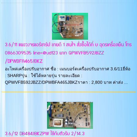
3.6/11 แผงวงจรแอร์ชาร์ป ขายดี 1 สนใจ สั่งซื้อได้ที่ บ อุดรเครื่องเย็น โทร
0866309535 line=@ud123 พาท QPWVFB592JBZZ
/DPWBFA465JBKZ
อะไหล่เครื่องปรับอากาศ ชื่อ : เมนบอร์ดเครื่องปรับอากาศ 3.6/11ยี่ห้อ
: SHARPรุ่น : ใช้ได้หลายรุ่น รายละเอียด :
QPWVFB592JBZZ/DPWBFA465JBKZราคา : 2,800 บาท ค่าส่ง ...
3.6/12 DB484JBKZPW ใชักับตัวรับ 2/14.3