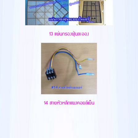
13 แผ่นกรองฝุ่นละออง
14 สายหัวหลักแผงคอยล์เย็น