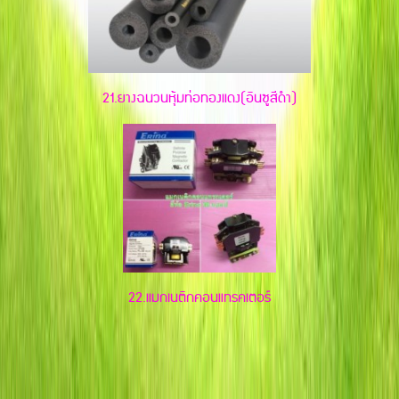
21.ยางฉนวนหุ้มท่อทองแดง(อินซูสีดำ)
22.แมกเนติกคอนแทรคเตอร์