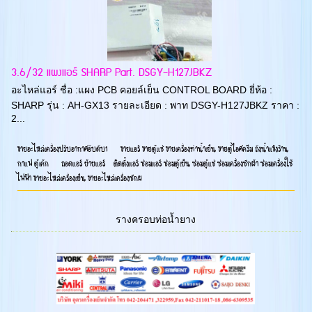
3.6/32 แผงแอร์ SHARP Part. DSGY-H127JBKZ
อะไหล่แอร์ ชื่อ :แผง PCB คอยล์เย็น CONTROL BOARD ยี่ห้อ :
SHARP รุ่น : AH-GX13 รายละเอียด : พาท DSGY-H127JBKZ ราคา :
2...
ขายอะไหล่เครื่องปรับอากาศอับดับ1 ขายแอร์ ขายตู้แช่ ขายเครื่องทำน้ำเย็น ขายตู้ไอศครีม ถังน้ำแข้งร้าน
กาแฟ ตู้เค้ก ถอดแอร์ ย้ายแอร์ ติดตั้งแอร์ ซ่อมแอร์ ซ่อมตู้เย็น ซ่อมตู้แช่ ซ่อมเครื่องซักผ้า ซ่อมเครื่องใช้
ไฟฟ้า ขายอะไหล่เครื่องเย็น ขายอะไหล่เครื่องซักผ
รางครอบท่อน้ำยาง