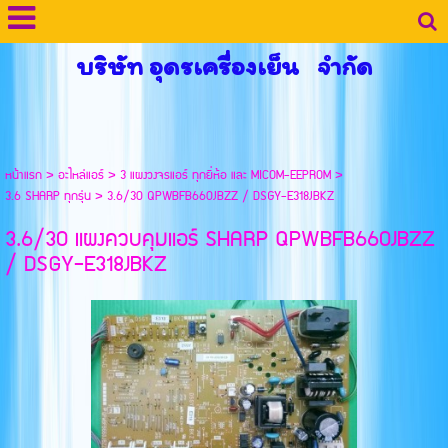
บริษัท อุดรเครื่องเย็น จำกัด
หน้าแรก
>
อะไหล่แอร์
>
3 แผงวงจรแอร์ ทุกยี่ห้อ และ MICOM-EEPROM
>
3.6 SHARP ทุกรุ่น
>
3.6/30 QPWBFB660JBZZ / DSGY-E318JBKZ
3.6/30 แผงควบคุมแอร์ SHARP QPWBFB660JBZZ
/ DSGY-E318JBKZ