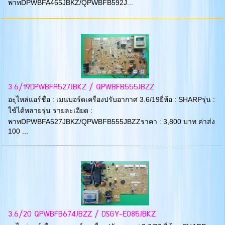
พาทDPWBFA465JBKZ/QPWBFB592J...
3.6/19DPWBFA527JBKZ / QPWBFB555JBZZ
อะุไหล่แอร์ชื่อ : เมนบอร์ดเครื่องปรับอากาศ 3.6/19ยี่ห้อ : SHARPรุ่น :
ใช้ได้หลายรุ่น รายละเอียด :
พาทDPWBFA527JBKZ/QPWBFB555JBZZราคา : 3,800 บาท ค่าส่ง
100 ...
3.6/20 QPWBFB674JBZZ / DSGY-E085JBKZ