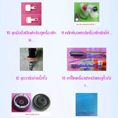
10 ชุดมือดึงเปิดฝาประตูเครื่องซัก
11 คลัทซ์มอเตอร์เครื่องซักผ้ายี่ห้...
ผ...
12 ชุดวาล์วถ่ายน้ำทิ้ง
13 ขาโช๊คเครื่องฝาหน้าและหูหิ้วถัง
เ...