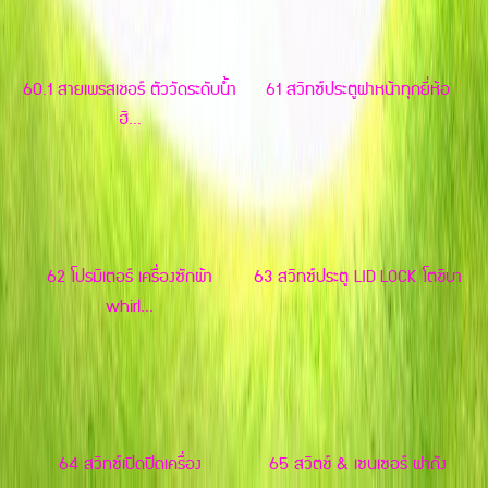
60.1 สายเพรสเชอร์ ตัววัดระดับน้ำ
61 สวิทซ์ประตูฝาหน้าทุกยี่ห้อ
ฮิ...
62 โปรมิเตอร์ เครื่องซักผ้า
63 สวิทซ์ประตู LID LOCK โตชิบา
whirl...
64 สวิทซ์เปิดปิดเครื่อง
65 สวิตช์ & เซนเซอร์ ฝาถัง