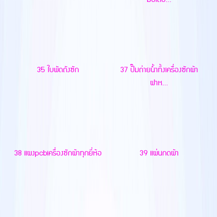
35 ใบพัดถังซัก
37 ปั๊มถ่ายน้ำทิ้งเครื่องซักผ้า
ฝาห...
38 แผงpcbเครื่องซักผ้าทุกยี่ห้อ
39 แผ่นกดผ้า