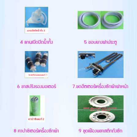
4 แกนเปิดปิดน้ำทิ้ง
5 ขอบยางฝาประตู
6 ขาสปริงรองมอเตอร์
7.ขดฮีตเตอร์เครื่องซักผ้าฝาหน้า
8 คาปาซิเตอร์เครื่องซักผ้า
9 ชุดเฟืองพลาสติกถังซัก