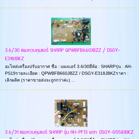
3.6/30 แผงควบคุมแอร์ SHARP QPWBFB660JBZZ / DSGY-
E318JBKZ
อะไหล่เครื่องปรับอากาศ ชื่อ : แผงแอร์ 3.6/30ยี่ห้อ : SHARPรุ่น : AH-
PS19รายละเอียด : QPWBFB660JBZZ / DSGY-E318JBKZราคา :
เลิกผลิต (ราคาขายส่งจะถูกกว่าค่ะ) ...
3.6/31 แผงควบคุมแอร์ SHARP รุ่น AH-PF13 พาท DSGY-G558JBKZ