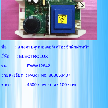
ชื่อ : แผงควบคุมมอเตอร์เครื่องซักผ้าฝาหน้า
ยี่ห้อ : ELECTROLUX
รุ่น : EWW12842
รายละเอียด : PART No. 808653407
ราคา : 4500 บาท ค่าสง 100 บาท