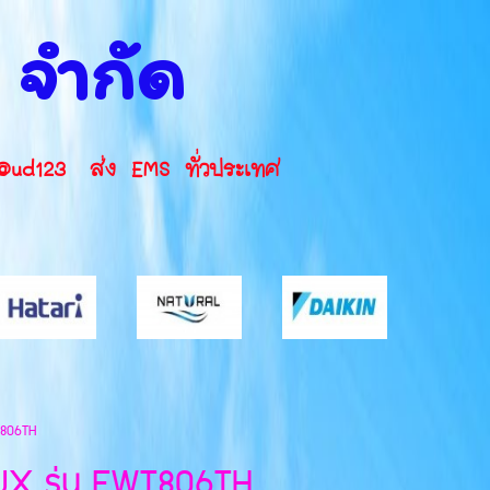
น จำกัด
INE ID: @ud123 ส่ง EMS ทั่วประเทศ
T806TH
LUX รุ่น EWT806TH