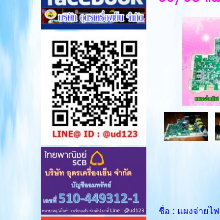
ชื่อ : แผงจ่ายไ