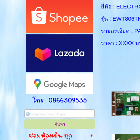
ยี่ห้อ : ELECT
รุ่น : EWT806T
รายละเอียด : 
ราคา : XXXX บ
โทร : 0866309535
ซ่อมห้องเย็น ทุก