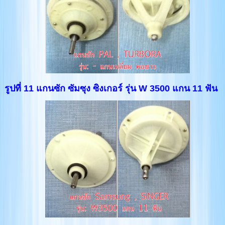
รูปที่ 11 แกนซัก ซัมซุง ซิงเกอร์ รุ่น W 3500 แกน 11 ฟัน