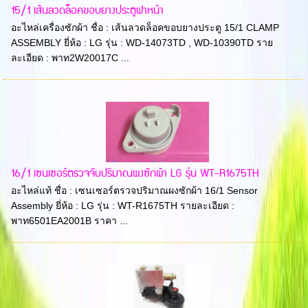
15/1 เส้นลวดล็อคขอบยางประตูฝาหน้า
อะไหล่เครื่องซักผ้า ชื่อ : เส้นลวดล็อคขอบยางประตู 15/1 CLAMP
ASSEMBLY ยี่ห้อ : LG รุ่น : WD-14073TD , WD-10390TD ราย
ละเอียด : พาท2W20017C ...
16/1 เซนเซอร์ตรวจจับปริมาณผงซักผ้า LG รุ่น WT-R1675TH
อะไหล่แท้ ชื่อ : เซนเซอร์ตรวจปริมาณผงซักผ้า 16/1 Sensor
Assembly ยี่ห้อ : LG รุ่น : WT-R1675TH รายละเอียด :
พาท6501EA2001B ราคา ...