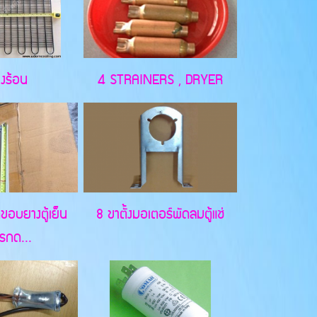
งร้อน
4 STRAINERS , DRYER
ดขอบยางตู้เย็น
8 ขาตั้งมอเตอร์พัดลมตู้แช่
รกด...