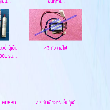
้เย็น...
เย็นทุกยี...
งน้ำตู้เย็น
43 ตัวจ่ายไฟ
L รุ่น...
N GUARD
47 ตีนเป็ดขารับชั้นตู้แช่