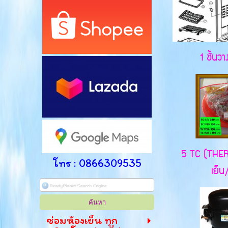
1 ชั้นวาง
5 TC (THER
โทร : 0866309535
เย็น/
ซ่อมห้องเย็น ทุก