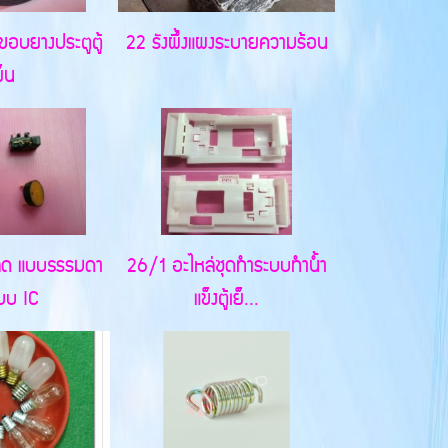
่ขอบยางประตูตู้
22 รังผึ้งแผงระบายความร้อน
ย็น
หลด แบบธรรมดา
26/1 อะไหล่ชุดทำระบบทำน้ำ
บบ IC
แข็งตู้เย็...