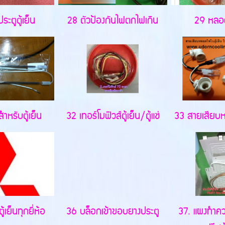
ระตูตู้เย็น
28 ตัวป้องกันไฟตกไฟเกิน
29 หลอด
ำหรับตู้เย็น
32 เทอร์โมฟิวส์ตู้เย็น/ตู้แช่
33 สายเสียบห
เย็นทุกยี่ห้อ
36 บล็อกเข้าขอบยางประตู
37. แผงทำคว