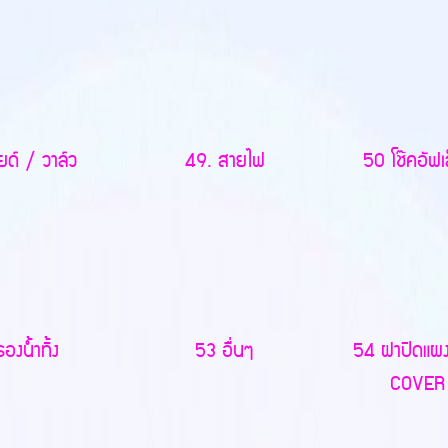
ด์ / วาล์ว
49. สายไฟ
50 โช๊คอัฟเล็
งน้ำทิ้ง
53 อื่นๆ
54 ฝาปิดแผ
COVER 