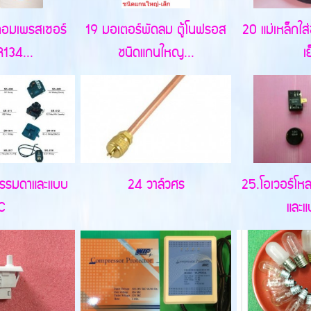
มคอมเพรสเซอร์
19 มอเตอร์พัดลม ตู้โนฟรอส
20 แม่เหล็กใส
134...
ชนิดแกนใหญ...
เ
ธรรมดาและแบบ
24 วาล์วศร
25.โอเวอร์โ
C
และแ