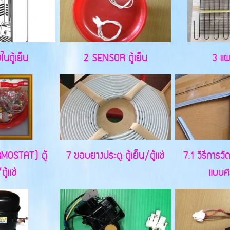
ในตู้เย็น
2 SENSOR ตู้เย็น
3 แผ
MOSTAT) ตู้
7 ขอบยางประตู ตู้เย็น/ตู้แช่
7.1 วิธีการวั
ตู้แช่
แบบศ