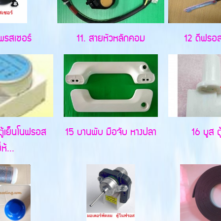
พรสเซอร์
11. สายหัวหลักคอม
12 ดีฟรอสตู
ตู้เย็นโนฟรอส
15 บานพับ มือจับ หางปลา
16 บูส ตู้
่ห้...