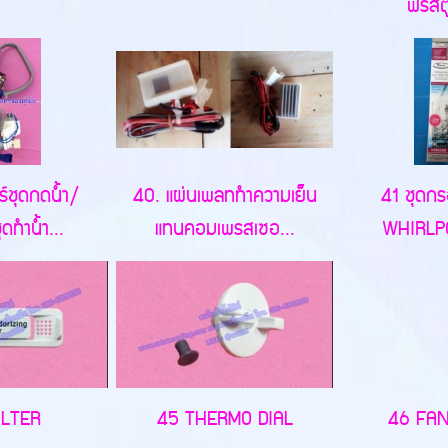
ฟรีสตู
์ชุดกดน้ำ/
40. แผ่นเพลททำความเย็น
41 ชุดกรอ
ดทำน้ำ...
แทนคอมเพรสเซอ...
WHIRLPOO
ILTER
45 THERMO DIAL
46 FA