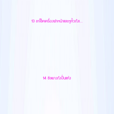
13 ขาโช๊คเครื่องฝาหน้าและหูหิ้วถังเ...
14 ซิลยางถังปั่นแห้ง