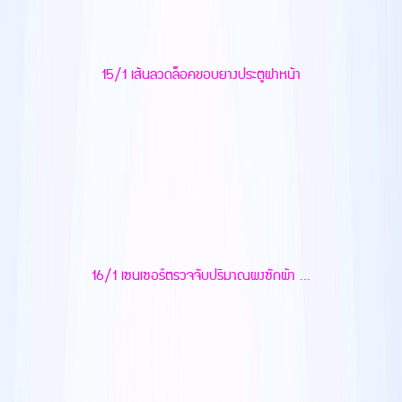
15/1 เส้นลวดล็อคขอบยางประตูฝาหน้า
16/1 เซนเซอร์ตรวจจับปริมาณผงซักผ้า ...