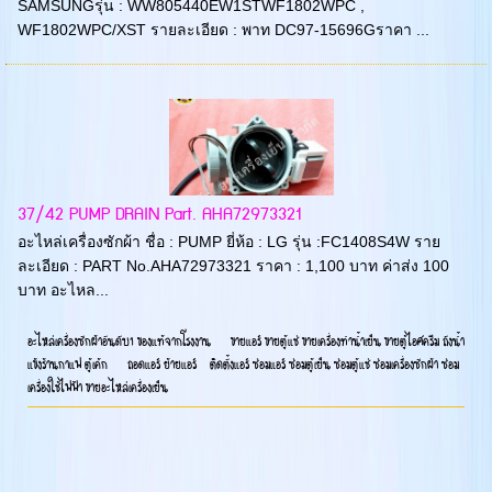
SAMSUNGรุ่น : WW805440EW1STWF1802WPC ,
WF1802WPC/XST รายละเอียด : พาท DC97-15696Gราคา ...
37/42 PUMP DRAIN Part. AHA72973321
อะไหล่เครื่องซักผ้า ชื่อ : PUMP ยี่ห้อ : LG รุ่น :FC1408S4W ราย
ละเอียด : PART No.AHA72973321 ราคา : 1,100 บาท ค่าส่ง 100
บาท อะไหล...
อะไหล่เครื่องซักผ้าอันดับ1 ของแท้จากโรงงาน ขายแอร์ ขายตู้แช่ ขายเครื่องทำน้ำเย็น ขายตู้ไอศครีม ถังน้ำ
แข้งร้านกาแฟ ตู้เค้ก ถอดแอร์ ย้ายแอร์ ติดตั้งแอร์ ซ่อมแอร์ ซ่อมตู้เย็น ซ่อมตู้แช่ ซ่อมเครื่องซักผ้า ซ่อม
เครื่องใช้ไฟฟ้า ขายอะไหล่เครื่องเย็น