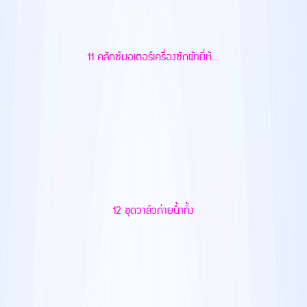
11 คลัทซ์มอเตอร์เครื่องซักผ้ายี่ห้...
12 ชุดวาล์วถ่ายน้ำทิ้ง