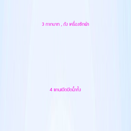
3 กากบาท , ถัง เครื่องซักผ้า
4 แกนเปิดปิดน้ำทิ้ง