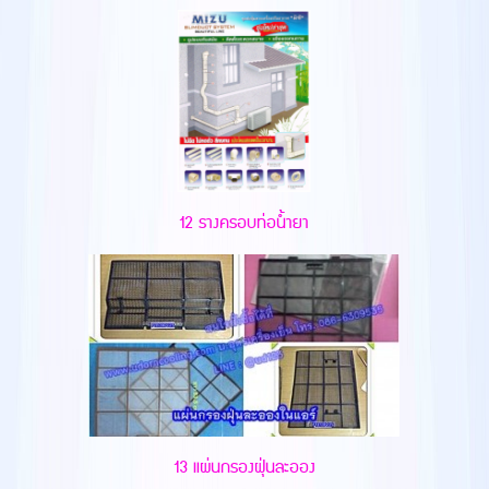
12 รางครอบท่อน้ำยา
13 แผ่นกรองฝุ่นละออง