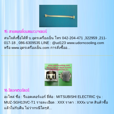
15 สายแพรเชื่อมแผงวงจรแอร์
สนใจสั่งซื้อได้ที่ บ.อุดรเครื่องเย็น โทร 042-204-471 ,322959 ,211-
017-18 , 086-6309535 LINE : @ud123 www.udorncooling.com
หรือ www.อุดรเครื่องเย็น.com การสั่งซื้ออ...
16.รีแอคเตอร์แอร์
อะไหล่ ชื่อ : รีแอคเตอร์แอร์ ยี่ห้อ : MITSUBISHI ELECTRIC รุ่น :
MUZ-SGH13VC-T1 รายละเอียด : XXX ราคา : XXXx บาท สินค้าซื้อ
แล้วไม่รับคืน ไม่ว่ากรณีใดๆทั...