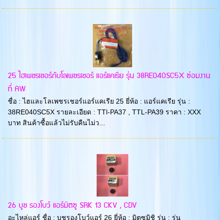
25 ไฮเพชรเชอร์กับโลเพชรเชอร์ แอร์แคเรีย รุ่น 38RE040SC5X ซ่อมงาน
ที่ AW
ชื่อ : ไฮและโลเพชรเชอร์แอร์แคเรีย 25 ยี่ห้อ : แอร์แคเรีย รุ่น :
38RE040SC5X รายละเอียด : TTl-PA37 , TTL-PA39 ราคา : XXX
บาท สินค้าซื้อแล้วไม่รับคืนไม่ว...
26 บูช รองโบว์ แอร์มิตซู SRK 13 CKV , CDV
อะไหล่แอร์ ชื่อ : บูชรองโบว์แอร์ 26 ยี่ห้อ : มิตซูมิชิ รุ่น : รุ่น