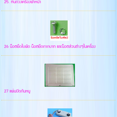
25. หินถ่วงเครื่องฝาหน้า
26 น็อตยึดใบพัด น็อตยึดกากบาท และน๊อตส่วนต่างๆในเครื่อง
27 แผ่นปิดกันหนู