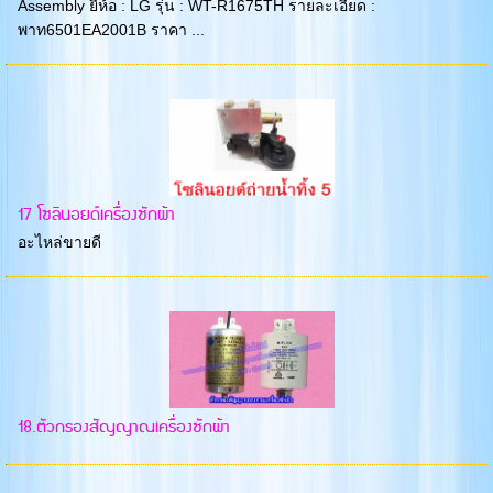
Assembly ยี่ห้อ : LG รุ่น : WT-R1675TH รายละเอียด :
พาท6501EA2001B ราคา ...
17 โซลินอยด์เครื่องซักผ้า
อะไหล่ขายดี
18.ตัวกรองสัญญาณเครื่องซักผ้า