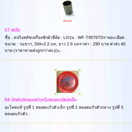
57 สปริง
ชื่อ : สปริงคลัชเครื่องซักผ้ายี่ห้อ : LGรุ่น : WF-T9076TDรายละเอียด :
ขนาด : วนขวา, DIA=2.2 cm, ยาว 2.6 cmราคา : 290 บาท ค่าส่ง 40
บาท (ราคาขายส่งถูกกว่าค่ะ)(บ...
58 ฮิตเตอร์หลอดแก้วหรือเซนเซอร์แม่เหล็ก
อะไหล่แท้ รูปที่ 1 หลอดเเก้วตัวเล็ก รูปที่ 2 หลอดแก้วตัวกลาง รูปที่ 3
หลอดแก้วตัว...