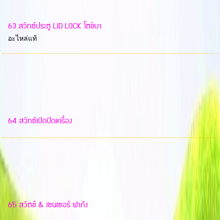
63 สวิทซ์ประตู LID LOCK โตชิบา
อะไหล่แท้
64 สวิทซ์เปิดปิดเครื่อง
65 สวิตช์ & เซนเซอร์ ฝาถัง