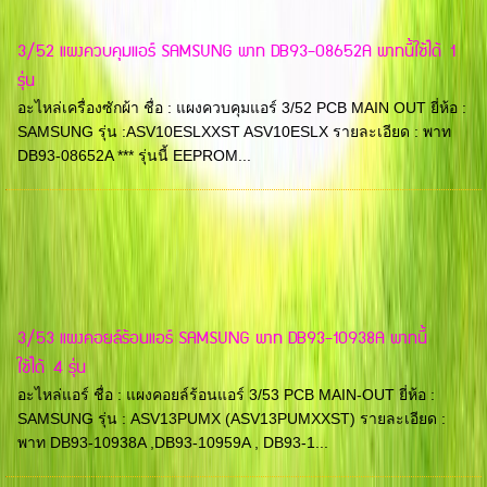
3/52 แผงควบคุมแอร์ SAMSUNG พาท DB93-08652A พาทนี้ใช้ได้ 1
รุ่น
อะไหล่เครื่องซักผ้า ชื่อ : แผงควบคุมแอร์ 3/52 PCB MAIN OUT ยี่ห้อ :
SAMSUNG รุ่น :ASV10ESLXXST ASV10ESLX รายละเอียด : พาท
DB93-08652A *** รุ่นนี้ EEPROM...
3/53 แผงคอยล์ร้อนแอร์ SAMSUNG พาท DB93-10938A พาทนี้
ใช้ได้ 4 รุ่น
อะไหล่แอร์ ชื่อ : แผงคอยล์ร้อนแอร์ 3/53 PCB MAIN-OUT ยี่ห้อ :
SAMSUNG รุ่น : ASV13PUMX (ASV13PUMXXST) รายละเอียด :
พาท DB93-10938A ,DB93-10959A , DB93-1...