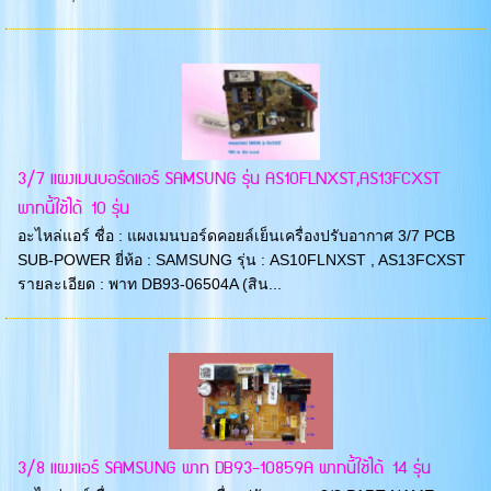
3/7 แผงเมนบอร์ดแอร์ SAMSUNG รุ่น AS10FLNXST,AS13FCXST
พาทนี้ใช้ได้ 10 รุ่น
อะไหล่แอร์ ชื่อ : แผงเมนบอร์ดคอยล์เย็นเครื่องปรับอากาศ 3/7 PCB
SUB-POWER ยี่ห้อ : SAMSUNG รุ่น : AS10FLNXST , AS13FCXST
รายละเอียด : พาท DB93-06504A (สิน...
3/8 แผงแอร์ SAMSUNG พาท DB93-10859A พาทนี้ใช้ได้ 14 รุ่น