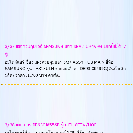
3/37 แผงควบคุมแอร์ SAMSUNG พาท DB93-09499G พาทนี้ใช้ได้ 7
รุ่น
อะไหล่แอร์ ชื่อ : แผงควบคุมแอร์ 3/37 ASSY PCB MAIN ยี่ห้อ :
SAMSUNG รุ่น : AS18ULN รายละเอียด : DB93-09499G(สินค้าเลิก
ผลิต) ราคา :1,700 บาท ค่าส่ง...
3/38 แผงวงจร DB9301855SB รุ่น FH18ETX/HAC
อะไหล่แอร์ชื่อ : แผงคอนโทรลแอร์ 3/38 ยี่ห้อ : ซัมซุง รุ่น :