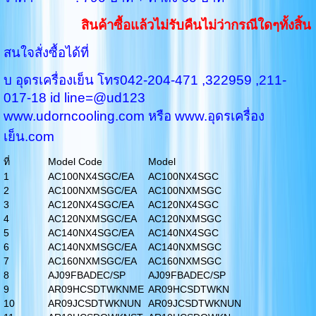
สินค้าซื้อแล้วไม่รับคืนไม่ว่ากรณีใดๆทั้งสิ้น
สนใจสั่งซื้อได้ที่
บ อุดรเครื่องเย็น โทร042-204-471 ,322959 ,211-
017-18 id line=@ud123
www.udorncooling.com หรือ www.อุดรเครื่อง
เย็น.com
ที่
Model Code
Model
1
AC100NX4SGC/EA
AC100NX4SGC
2
AC100NXMSGC/EA
AC100NXMSGC
3
AC120NX4SGC/EA
AC120NX4SGC
4
AC120NXMSGC/EA
AC120NXMSGC
5
AC140NX4SGC/EA
AC140NX4SGC
6
AC140NXMSGC/EA
AC140NXMSGC
7
AC160NXMSGC/EA
AC160NXMSGC
8
AJ09FBADEC/SP
AJ09FBADEC/SP
9
AR09HCSDTWKNME
AR09HCSDTWKN
10
AR09JCSDTWKNUN
AR09JCSDTWKNUN