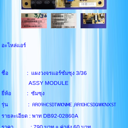
อะไหล่แอร์
ชื่อ : แผงวงจรแอร์ซํมซุง 3/36
ASSY MODULE
ยี่ห้อ : ซัมซุง
AR09HCSDTWKNME ,
AR10HCSDQWKNXST
รุ่น :
รายละเอียด : พาท DB92-02860A
ราคา : 790 บาท + ค่าส่ง 60 บาท