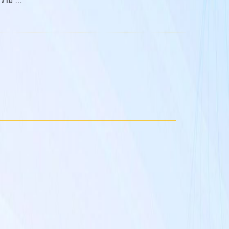
อความ …