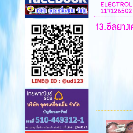
ELECTROL
117126502
13.ซีลยางเ