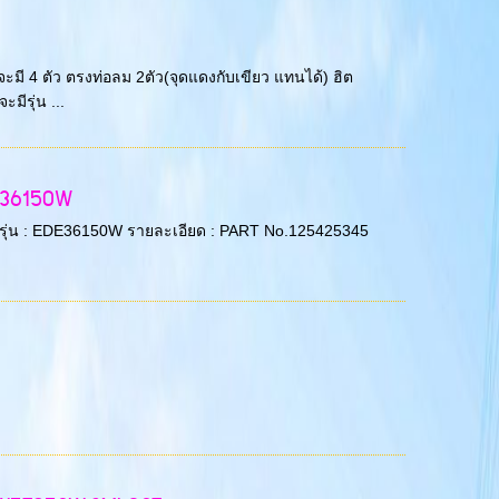
ะมี 4 ตัว ตรงท่อลม 2ตัว(จุดแดงกับเขียว แทนได้) ฮิต
มีรุ่น ...
DE36150W
LUX รุ่น : EDE36150W รายละเอียด : PART No.125425345