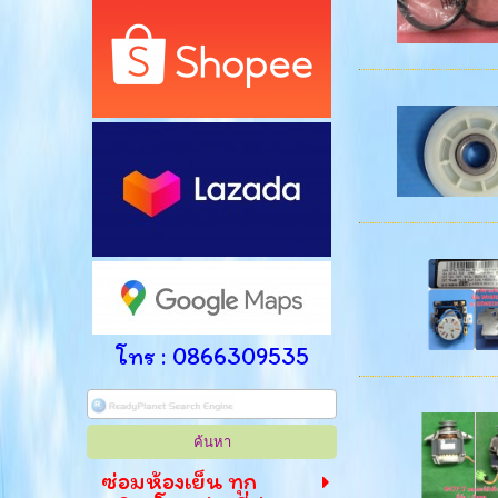
โทร : 0866309535
ซ่อมห้องเย็น ทุก