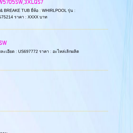
XWTW5705SW,3XLQS7
& BREAKE TUB ยี่ห้อ : WHIRLPOOL รุ่น :
75214 ราคา : XXXX บาท
5SW
รายละเอียด : US697772 ราคา : อะไหล่เลิกผลิต