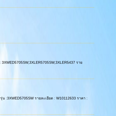
OOL รุ่น : 3XWED5705SW,3XLER5705SW,3XLER5437 ราย
LPOOL รุ่น :3XWED5705SW รายละเอียด : W10112633 ราคา :