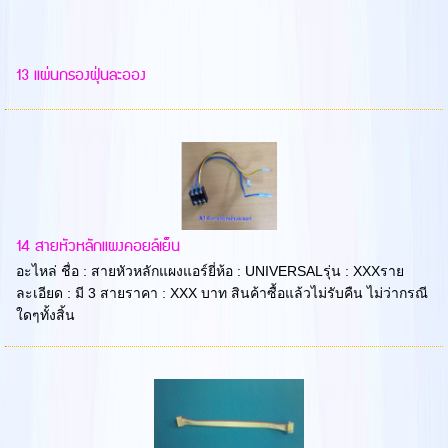
13 แผ่นกรองฝุ่นละออง
14 สายหัวหลักแผงคอยล์เย็น
อะไหล่ ชื่อ : สายหัวหลักแผงแอร์ยี่ห้อ : UNIVERSALรุ่น : XXXราย
ละเอียด : มี 3 สายราคา : XXX บาท สินค้าซื้อแล้วไม่รับคืน ไม่ว่ากรณี
ใดๆทั้งสิ้น