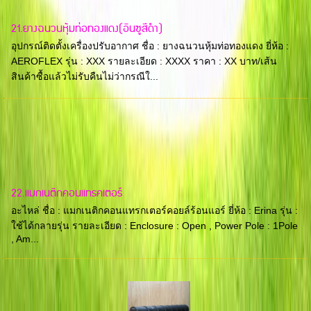
21.ยางฉนวนหุ้มท่อทองแดง(อินซูสีดำ)
อุปกรณ์ติดตั้งเครื่องปรับอากาศ ชื่อ : ยางฉนวนหุ้มท่อทองแดง ยี่ห้อ :
AEROFLEX รุ่น : XXX รายละเอียด : XXXX ราคา : XX บาท/เส้น
สินค้าซื้อแล้วไม่รับคืนไม่ว่ากรณีใ...
22.แมกเนติกคอนแทรคเตอร์
อะไหล่ ชื่อ : แมกเนติกคอนแทรกเตอร์คอยล์ร้อนแอร์ ยี่ห้อ : Erina รุ่น :
ใช้ได้กลายรุ่น รายละเอียด : Enclosure : Open , Power Pole : 1Pole
, Am...