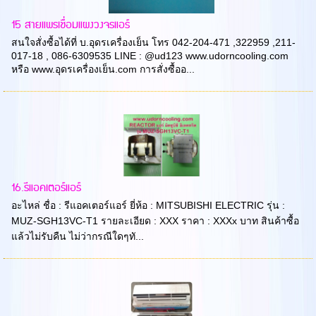
15 สายแพรเชื่อมแผงวงจรแอร์
สนใจสั่งซื้อได้ที่ บ.อุดรเครื่องเย็น โทร 042-204-471 ,322959 ,211-
017-18 , 086-6309535 LINE : @ud123 www.udorncooling.com
หรือ www.อุดรเครื่องเย็น.com การสั่งซื้ออ...
16.รีแอคเตอร์แอร์
อะไหล่ ชื่อ : รีแอคเตอร์แอร์ ยี่ห้อ : MITSUBISHI ELECTRIC รุ่น :
MUZ-SGH13VC-T1 รายละเอียด : XXX ราคา : XXXx บาท สินค้าซื้อ
แล้วไม่รับคืน ไม่ว่ากรณีใดๆทั...