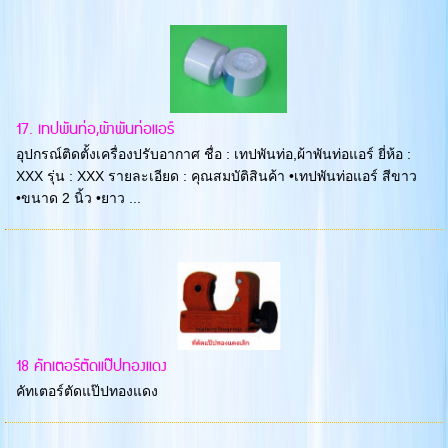
17. เทปพันท่อ,ผ้าพันท่อแอร์
อุปกรณ์ติดตั้งเครื่องปรับอากาศ ชื่อ : เทปพันท่อ,ผ้าพันท่อแอร์ ยี่ห้อ :
XXX รุ่น : XXX รายละเอียด : คุณสมบัติสินค้า •เทปพันท่อแอร์ สีขาว
•ขนาด 2 นิ้ว •ยาว ...
18 คัทเตอร์ตัดแป๊ปทองแดง
คัทเตอร์ตัดแป๊ปทองแดง