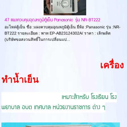
47 แผงควบคุมอุณหภูมิตู้เย็น Panasonic รุ่น NR-BT222
อะไหล่ตู้เย็น ชื่อ :แผงควบคุมอุณหภูมิตู้เย็น ยี่ห้อ :Panasonic รุ่น :NR-
BT222 รายละเอียด : พาท EP-AB23124302A/ ราคา : เลิกผลิต
(บริษัทขอสงวนสิทธิ์ในการเปลี่ยนแป...
เครื่อง
ทำน้ำเย็น
เหมาะสำหรับ โรงเรียน โรง
พยาบาล อบต เทศบาล หน่วยงานราชการ ต่าง ๆ