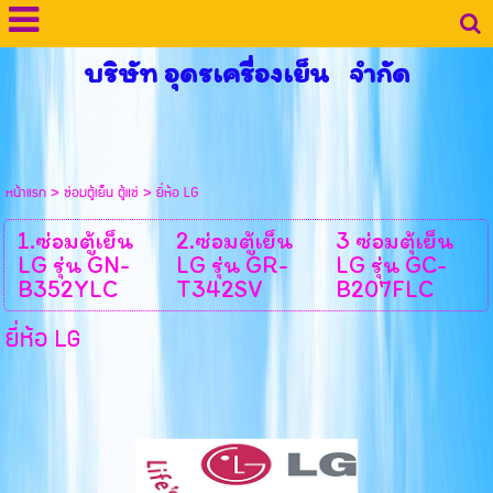
บริษัท อุดรเครื่องเย็น จำกัด
หน้าแรก
>
ซ่อมตู้เย็น ตู้แช่
>
ยี่ห้อ LG
1.ซ่อมตู้เย็น
2.ซ่อมตู้เย็น
3 ซ่อมตุ้เย็น
LG รุ่น GN-
LG รุ่น GR-
LG รุ่น GC-
B352YLC
T342SV
B207FLC
ยี่ห้อ LG