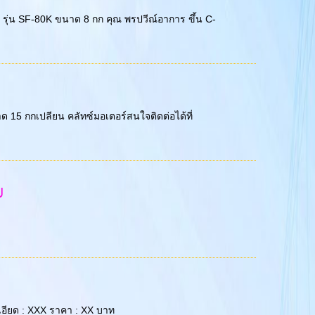
ตาชิ รุ่น SF-80K ขนาด 8 กก คุณ พรปวีณ์อาการ ขึ้น C-
าด 15 กกเปลียน คลัทซ์มอเตอร์สนใจติดต่อได้ที่
J
ละเอียด : XXX ราคา : XX บาท