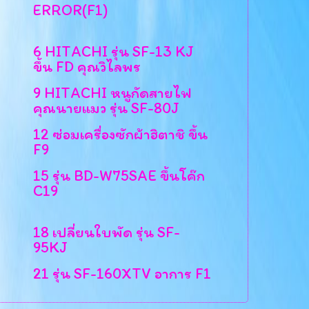
ERROR(F1)
6 HITACHI รุ่น SF-13 KJ
ขึ้น FD คุณวิไลพร
9 HITACHI หนูกัดสายไฟ
คุณนายแมว รุ่น SF-80J
12 ซ่อมเครื่องซักผ้าฮิตาชิ ขึ้น
F9
15 รุ่น BD-W75SAE ขึ้นโค๊ก
C19
18 เปลี่ยนใบพัด รุ่น SF-
95KJ
21 รุ่น SF-160XTV อาการ F1