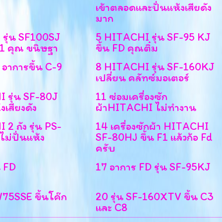
เข้าตลอดและปั่นแห้งเสียดัง
มาก
รุ่น SF100SJ
5 HITACHI รุ่น SF-95 KJ
-1 คุณ ขนิษฐา
ขึ้น FD คุณติ๋ม
อาการขึ้น C-9
8 HITACHI รุ่น SF-160KJ
เปลี่ยน คลัทซ์มอเตอร์
 รุ่น SF-80J
11 ซ่อมเครื่องซัก
งเสียงดัง
ผ้าHITACHI ไม่ทำงาน
2 ถัง รุ่น PS-
14 เครื่องซักผ้า HITACHI
ม่ปั่นแห้ง
SF-80HJ ขึ้น F1 แล้วก้อ Fd
ครับ
น FD
17 อาการ FD รุ่น SF-95KJ
W75SSE ขึ้นโค๊ก
20 รุ่น SF-160XTV ขึ้น C3
และ C8