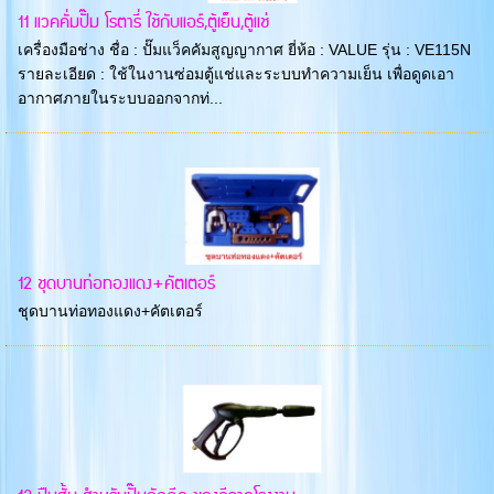
11 แวคคั่มปั๊ม โรตารี่ ใช้กับแอร์,ตู้เย็น,ตู้แช่
เครื่องมือช่าง ชื่อ : ปั๊มแว็คคัมสูญญากาศ ยี่ห้อ : VALUE รุ่น : VE115N
รายละเอียด : ใช้ในงานซ่อมตู้แช่และระบบทำความเย็น เพื่อดูดเอา
อากาศภายในระบบออกจากท่...
12 ชุดบานท่อทองแดง+คัตเตอร์
ชุดบานท่อทองแดง+คัตเตอร์