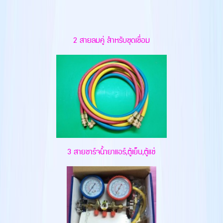
2 สายลมคู่ สำหรับชุดเชื่อม
3 สายชาร์จน้ำยาแอร์,ตู้เย็น,ตู้แช่