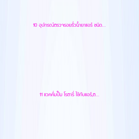
10 อุปกรณ์ตรวจรอยรั่วน้ำยาแอร์ ชนิด...
11 แวคคั่มปั๊ม โรตารี่ ใช้กับแอร์,ต...