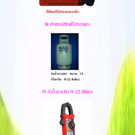
18 คัทเตอร์ตัดแป๊ปทองแดง
19 ถังน้ำยาเปล่า R-22 สีเขียว