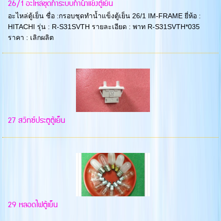
26/1 อะไหล่ชุดทำระบบทำน้ำแข็งตู้เย็น
อะไหล่ตู้เย็น ชื่อ :กรอบชุดทำน้ำแข็งตู้เย็น 26/1 IM-FRAME ยี่ห้อ :
HITACHI รุ่น : R-S31SVTH รายละเอียด : พาท R-S31SVTH*035
ราคา : เลิกผลิต
27 สวิทซ์ประตูตู้เย็น
29 หลอดไฟตู้เย็น