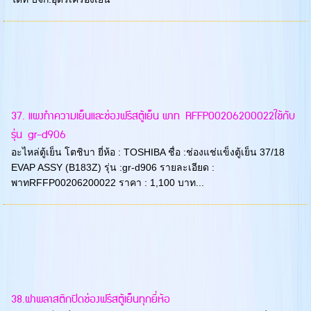
37. แผงทำความเย็นและช่องฟรีสตู้เย็น พาท RFFP00206200022ใช้กับ
รุ่น gr-d906
อะไหล่ตู้เย็น โตชิบา ยี่ห้อ : TOSHIBA ชื่อ :ช่องแช่แข็งตู้เย็น 37/18
EVAP ASSY (B183Z) รุ่น :gr-d906 รายละเอียด :
พาทRFFP00206200022 ราคา : 1,100 บาท...
38.ฝาพลาสติกปิดช่องฟรีสตู้เย็นทุกยี่ห้อ