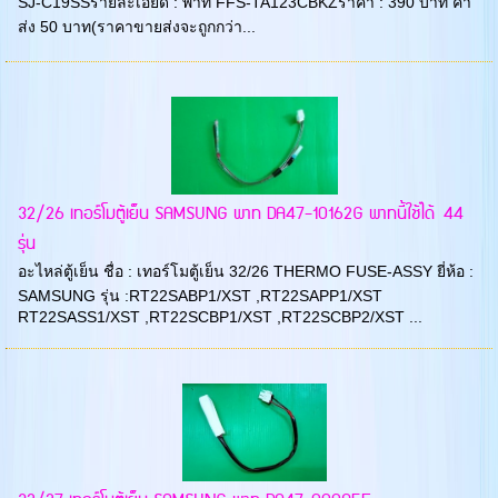
SJ-C19SSรายละเอียด : พาท FFS-TA123CBKZราคา : 390 บาท ค่า
ส่ง 50 บาท(ราคาขายส่งจะถูกกว่า...
32/26 เทอร์โมตู้เย็น SAMSUNG พาท DA47-10162G พาทนี้ใช้ได้ 44
รุ่น
อะไหล่ตู้เย็น ชื่อ : เทอร์โมตู้เย็น 32/26 THERMO FUSE-ASSY ยี่ห้อ :
SAMSUNG รุ่น :RT22SABP1/XST ,RT22SAPP1/XST
RT22SASS1/XST ,RT22SCBP1/XST ,RT22SCBP2/XST ...