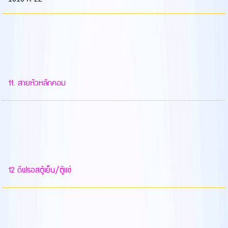
11. สายหัวหลักคอม
12 ดีฟรอสตู้เย็น/ตู้แช่