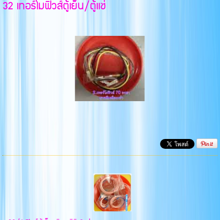
32 เทอร์โมฟิวส์ตู้เย็น/ตู้แช่