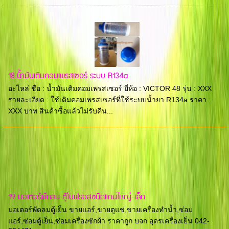
18.น้ำมันเติมคอมเพรสเซอร์ ระบบ R134a
อะไหล่ ชื่อ : น้ำมันเติมคอมเพรสเซอร์ ยี่ห้อ : VICTOR 48 รุ่น : XXX
รายละเอียด : ใช้เติมคอมเพรสเซอร์ที่ใช้ระบบน้ำยา R134a ราคา :
XXX บาท สินค้าซื้อแล้วไม่รับคืน...
19 มอเตอร์พัดลม ตู้โนฟรอสชนิดแกนใหญ่-เล็ก
มอเตอร์พัดลมตู้เย็น ขายแอร์,ขายตูแช่,ขายเครื่องทำน้ำ,ซ่อม
แอร์,ซ่อมตู้เย็น,ซ่อมเครื่องซักผ้า ราคาถูก บจก อุดรเครื่องเย็น 042-