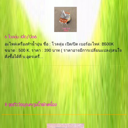
6 โวลลุ่ม เปิด/ปิด6
อะไหล่เครื่องทำน้ำอุ่น ชื่อ : โวลลุ่ม เปิด/ปิด เบอร์อะไหล่: B500K
ขนาด : 500 K. ราคา : 390 บาท ( ราคาอาจมีการเปลี่ยนแปลง)สนใจ
สั่งซื้อได้ที่ บ.อุดรเครื่...
8 ชุดตัววัดอุณหภูมิน้ำเข้าเครื่อง