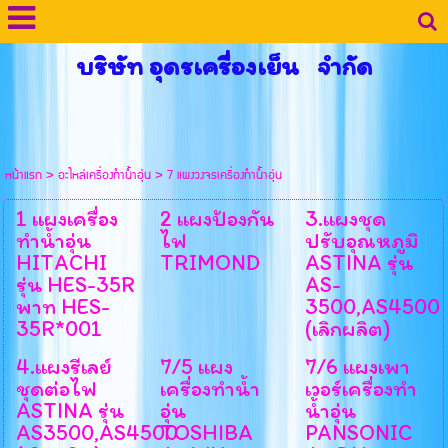
บริษัท อุดรเครื่องเย็น จำกัด
หน้าแรก
>
อะไหล่เครื่องทำน้ำอุ่น
>
7 แผงวงจรเครื่องทำน้ำอุ่น
1 แผงเครื่อง
2 แผงป้องกัน
3.แผงชุด
ทำน้ำอุ่น
ไฟ
ปรับอุณหภูมิ
HITACHI
TRIMOND
ASTINA รุ่น
รุ่น HES-35R
AS-
พาท HES-
3500,AS4500
35R*001
(เลิกผลิต)
4.แผงรีเลย์
7/5 แผง
7/6 แผงเพา
ชุดต่อไฟ
เครื่องทำน้ำ
เวอร์เครื่องทำ
ASTINA รุ่น
อุ่น
น้ำอุ่น
AS3500,AS4500
TOSHIBA
PANSONIC