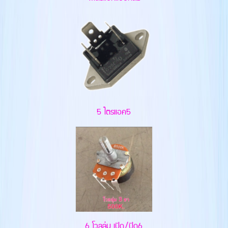
5 ไตรแอค5
6 โวลลุ่ม เปิด/ปิด6