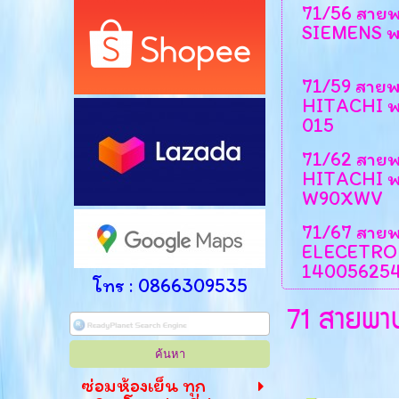
71/56 สายพา
SIEMENS พ
71/59 สายพา
HITACHI 
015
71/62 สายพา
HITACHI พ
W90XWV
71/67 สาย
ELECETRO
14005625
โทร : 0866309535
71 สายพานเ
ซ่อมห้องเย็น ทุก