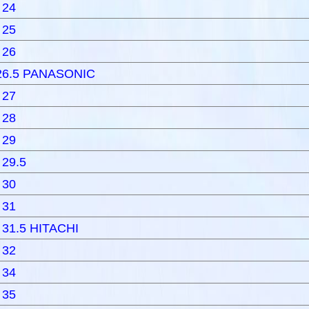
 24
 25
 26
26.5 PANASONIC
 27
 28
 29
 29.5
 30
 31
 31.5 HITACHI
 32
 34
 35