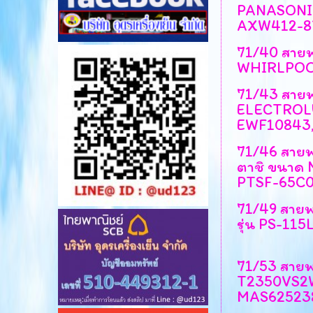
PANASONIC
AXW412-8
71/40 สาย
WHIRLPOO
71/43 สายพา
ELECTROLU
EWF10843
71/46 สายพา
ตาชิ ขนาด 
PTSF-65C
71/49 สาย
รุ่น PS-115
71/53 สายพ
T2350VS2
MAS62523